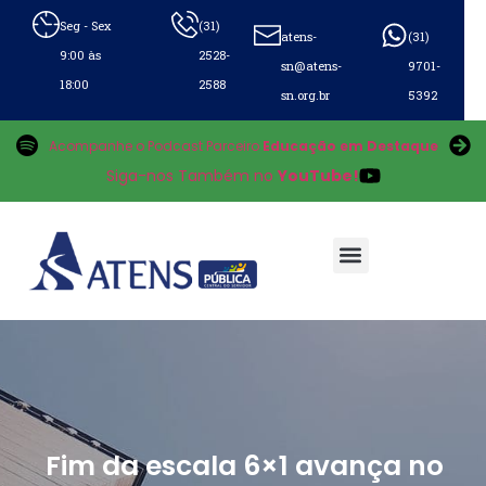
Seg - Sex
(31)
atens-
(31)
9:00 às
2528-
sn@atens-
9701-
18:00
2588
sn.org.br
5392
Acompanhe o Podcast Parceiro
Educação em Destaque
Siga-nos Também no
YouTube!
Fim da escala 6×1 avança no