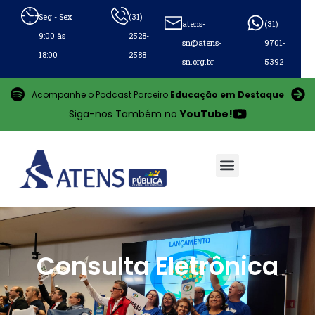
Seg - Sex
(31)
atens-
(31)
9:00 às
2528-
sn@atens-
9701-
18:00
2588
sn.org.br
5392
Acompanhe o Podcast Parceiro
Educação em Destaque
Siga-nos Também no
YouTube!
Consulta Eletrônica