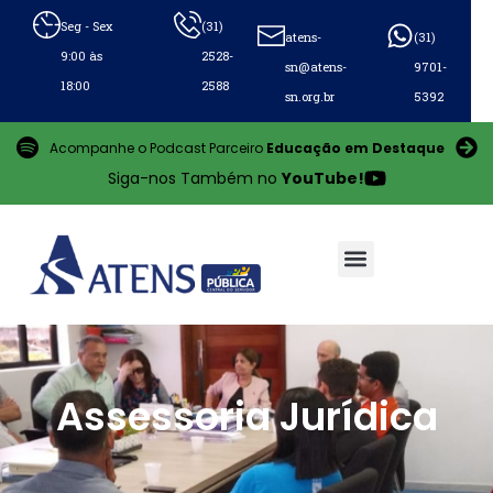
Seg - Sex
(31)
atens-
(31)
9:00 às
2528-
sn@atens-
9701-
18:00
2588
sn.org.br
5392
Acompanhe o Podcast Parceiro
Educação em Destaque
Siga-nos Também no
YouTube!
Assessoria Jurídica