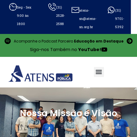
Seg - Sex
(31)
atens-
(31)
9:00 às
2528-
sn@atens-
9701-
18:00
2588
sn.org.br
5392
Acompanhe o Podcast Parceiro
Educação em Destaque
Siga-nos Também no
YouTube!
Missão e Visão
Nossa Missão e Visão