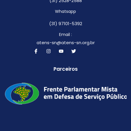
(31) 2528-2588
Whatsapp
(31) 97101-5392
Email :
atens-sn@atens-sn.org.br
Parceiros