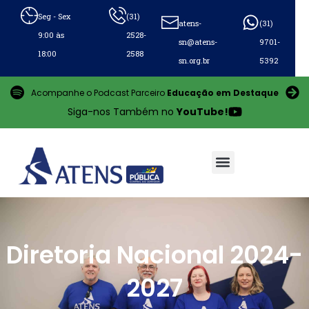
Seg - Sex
(31)
atens-
(31)
9:00 às
2528-
sn@atens-
9701-
18:00
2588
sn.org.br
5392
Acompanhe o Podcast Parceiro
Educação em Destaque
Siga-nos Também no
YouTube!
Diretoria
Diretoria Nacional 2024-
2027