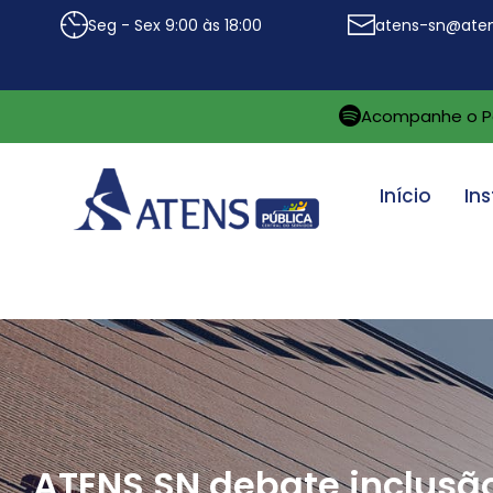
Seg - Sex 9:00 às 18:00
atens-sn@aten
Acompanhe o P
Início
Ins
ATENS SN debate inclusão