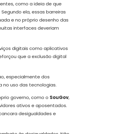
entes, como a ideia de que
 Segundo ela, essas barreiras
uada e no próprio desenho das
uitas interfaces deveriam
iços digitais como aplicativos
eforçou que a exclusão digital
ão, especialmente dos
 no uso das tecnologias.
róprio governo, como o
SouGov
,
vidores ativos e aposentados.
scancara desigualdades e
e combate às desigualdades. Não