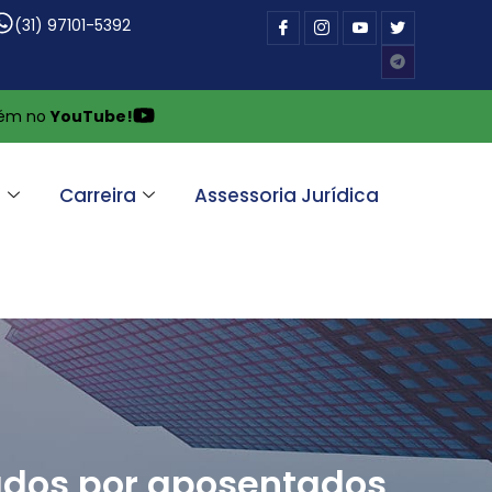
(31) 97101-5392
bém no
YouTube!
a
Carreira
Assessoria Jurídica
tados por aposentados