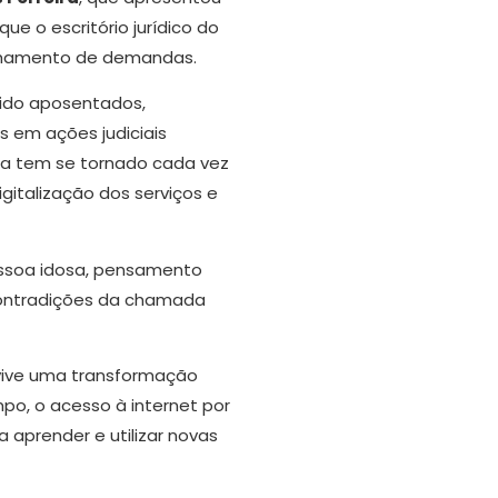
e o escritório jurídico do
anhamento de demandas.
gido aposentados,
 em ações judiciais
ca tem se tornado cada vez
italização dos serviços e
pessoa idosa, pensamento
e contradições da chamada
 vive uma transformação
o, o acesso à internet por
aprender e utilizar novas