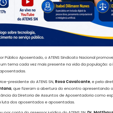
or Público Aposentado, o ATENS Sindicato Nacional promoveu,
 um tema cada vez mais presente na vida da população: a in
 aposentadas.
 vice-presidente do ATENS SN,
Rosa Cavalcante
, e pela dir
antana
, que fizeram a abertura do encontro apresentando 
tância da Diretoria de Assuntos de Aposentadoria como es
a luta dos aposentados e aposentadas.
cou por conta do assessor jurídico do ATENS SN,
Dr. Matthaus