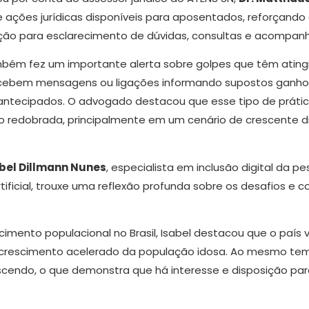
ações jurídicas disponíveis para aposentados, reforçando qu
ição para esclarecimento de dúvidas, consultas e acomp
mbém fez um importante alerta sobre golpes que têm atin
cebem mensagens ou ligações informando supostos ganhos
ntecipados. O advogado destacou que esse tipo de práti
o redobrada, principalmente em um cenário de crescente dig
bel Dillmann Nunes
, especialista em inclusão digital da 
rtificial, trouxe uma reflexão profunda sobre os desafios 
cimento populacional no Brasil, Isabel destacou que o país
crescimento acelerado da população idosa. Ao mesmo temp
endo, o que demonstra que há interesse e disposição para 