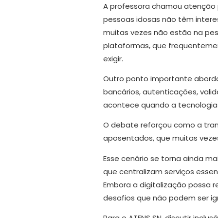
A professora chamou atenção p
pessoas idosas não têm interes
muitas vezes não estão na pes
plataformas, que frequentemen
exigir.
Outro ponto importante abordad
bancários, autenticações, valid
acontece quando a tecnologia de
O debate reforçou como a tran
aposentados, que muitas vezes
Esse cenário se torna ainda ma
que centralizam serviços essen
Embora a digitalização possa 
desafios que não podem ser ig
Para o ATENS SN, discutir inclu