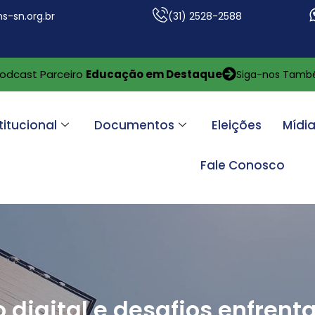
s-sn.org.br
(31) 2528-2588
odcast Parceiro
Educação em Destaque
Siga-nos Tam
titucional
Documentos
Eleições
Mídi
Fale Conosco
 digital e desafios enfren