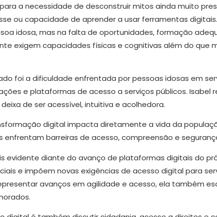
ara a necessidade de desconstruir mitos ainda muito pres
se ou capacidade de aprender a usar ferramentas digitais.
soa idosa, mas na falta de oportunidades, formação adeq
te exigem capacidades físicas e cognitivas além do que m
o foi a dificuldade enfrentada por pessoas idosas em serv
ações e plataformas de acesso a serviços públicos. Isabel r
ixa de ser acessível, intuitiva e acolhedora.
sformação digital impacta diretamente a vida da populaç
 enfrentam barreiras de acesso, compreensão e segurança
is evidente diante do avanço de plataformas digitais do p
ciais e impõem novas exigências de acesso digital para ser
representar avanços em agilidade e acesso, ela também e
norados.
são digital é também discutir cidadania, acesso a direitos 