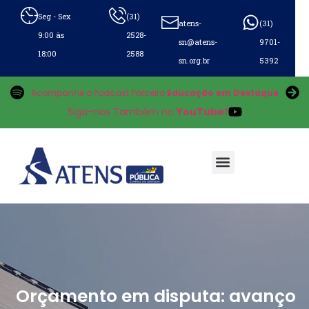
Seg - Sex
(31)
atens-
(31)
9:00 às
2528-
sn@atens-
9701-
18:00
2588
sn.org.br
5392
Acompanhe o Podcast Parceiro
Educação em Destaque
Siga-nos Também no
YouTube!
Orçamento em disputa: avanço