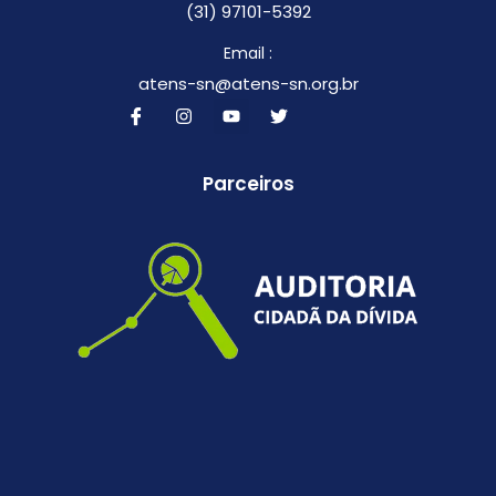
(31) 97101-5392
Email :
atens-sn@atens-sn.org.br
Parceiros