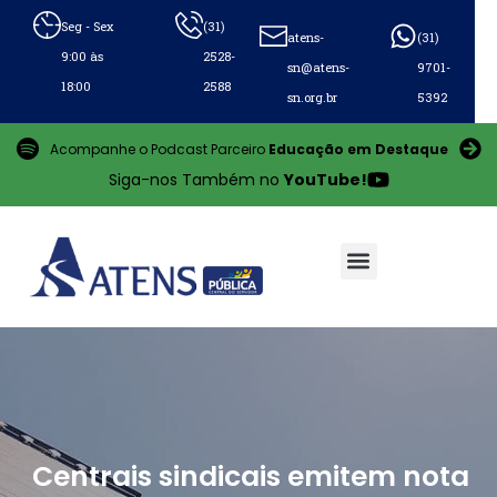
Seg - Sex
(31)
atens-
(31)
9:00 às
2528-
sn@atens-
9701-
18:00
2588
sn.org.br
5392
Acompanhe o Podcast Parceiro
Educação em Destaque
Siga-nos Também no
YouTube!
Centrais sindicais emitem nota