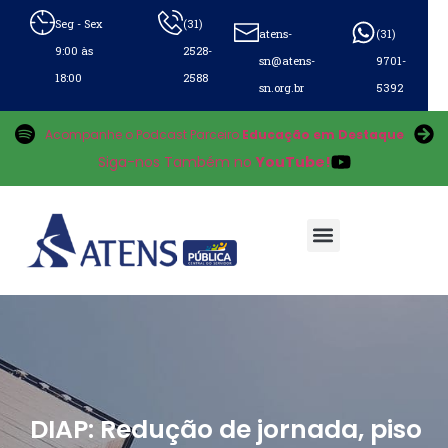
Seg - Sex
(31)
atens-
(31)
9:00 às
2528-
sn@atens-
9701-
18:00
2588
sn.org.br
5392
Acompanhe o Podcast Parceiro
Educação em Destaque
Siga-nos Também no
YouTube!
DIAP: Redução de jornada, piso