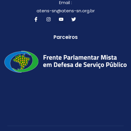
Email :
atens-sn@atens-sn.org.br
Parceiros