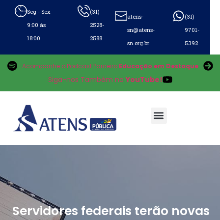
Seg - Sex
(31)
atens-
(31)
9:00 às
2528-
sn@atens-
9701-
18:00
2588
sn.org.br
5392
Acompanhe o Podcast Parceiro
Educação em Destaque
Siga-nos Também no
YouTube!
Servidores federais terão novas