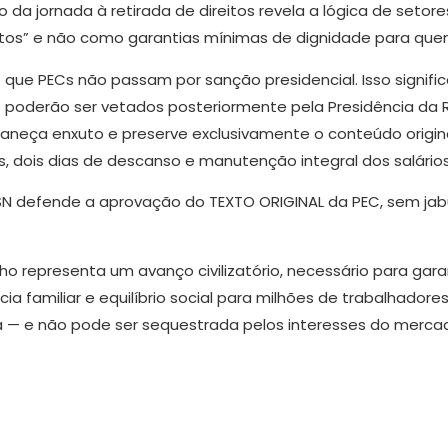
ão da jornada à retirada de direitos revela a lógica de set
stos” e não como garantias mínimas de dignidade para quem
ue PECs não passam por sanção presidencial. Isso signific
oderão ser vetados posteriormente pela Presidência da Rep
aneça enxuto e preserve exclusivamente o conteúdo origin
, dois dias de descanso e manutenção integral dos salários
SN defende a aprovação do TEXTO ORIGINAL da PEC, sem jabut
o representa um avanço civilizatório, necessário para garan
cia familiar e equilíbrio social para milhões de trabalhador
a — e não pode ser sequestrada pelos interesses do merca