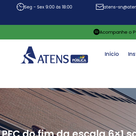
Seg - Sex 9:00 às 18:00
atens-sn@aten
Acompanhe o P
Início
Ins
PEC do fim da escala 6×1 so