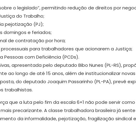
bre o legislado”, permitindo redução de direitos por negoc
ustiça do Trabalho;
a pejotização (PJ);
s domingos e feriados;
mal de contratação por hora;
processuais para trabalhadores que acionarem a Justiça;
ara Pessoas com Deficiência (PCDs).
vas, apresentada pelo deputado Bibo Nunes (PL-RS), prop
 ao longo de até 15 anos, além de institucionalizar novas 
roposta, do deputado Joaquim Passarinho (PL-PA), prevê ex
s trabalhistas.
orça que a luta pelo fim da escala 6×1 não pode servir com
 mais precarizante. A classe trabalhadora brasileira já sen
umento da informalidade, pejotização, fragilização sindical