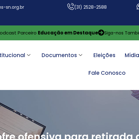
s-sn.org.br
(31) 2528-2588
odcast Parceiro
Educação em Destaque
Siga-nos Tam
titucional
Documentos
Eleições
Mídi
Fale Conosco
fre ofensiva para retirada 