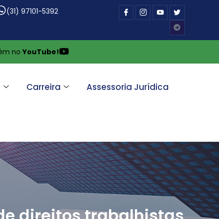
(31) 97101-5392
bém no
YouTube!
a
Carreira
Assessoria Jurídica
de direitos trabalhistas