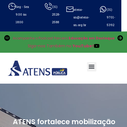
Seg - Sex
(31)
atens-
(31)
9:00 às
2528-
sn@atens-
9701-
18:00
2588
sn.org.br
5392
Acompanhe o Podcast Parceiro
Educação em Destaque
Siga-nos Também no
YouTube!
ATENS fortalece mobilização