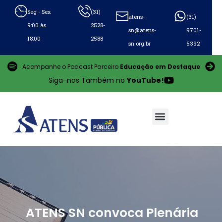
Seg - Sex
(31)
atens-
(31)
9:00 às
2528-
sn@atens-
9701-
18:00
2588
sn.org.br
5392
Acompanhe o Podcast Parceiro
Educação em Destaque
Siga-nos Também no
YouTube!
ATENS SN convoca Plenária