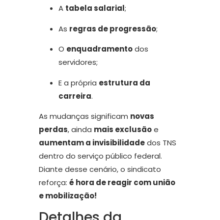
A
tabela salarial
;
As
regras de progressão
;
O
enquadramento
dos
servidores;
E a própria
estrutura da
carreira
.
As mudanças significam
novas
perdas
, ainda
mais exclusão
e
aumentam a invisibilidade
dos TNS
dentro do serviço público federal.
Diante desse cenário, o sindicato
reforça:
é hora de reagir com união
e mobilização!
Detalhes da