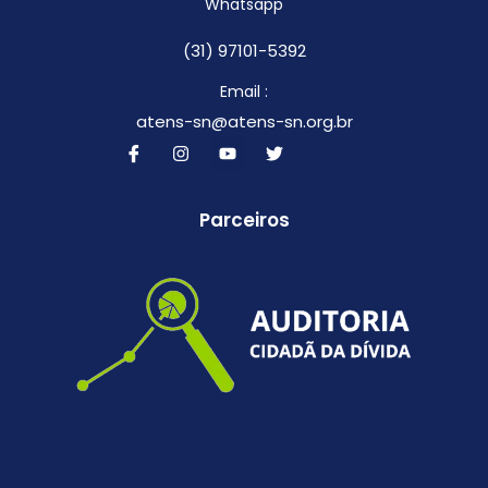
Whatsapp
(31) 97101-5392
Email :
atens-sn@atens-sn.org.br
Parceiros