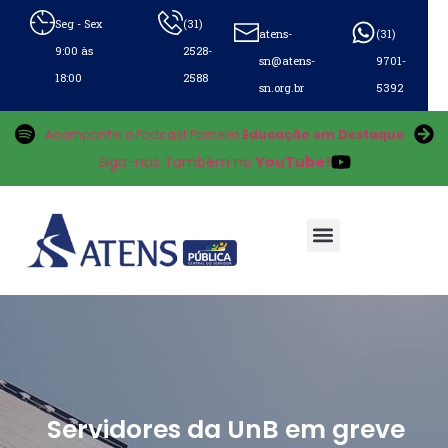
Seg - Sex
(31)
atens-
(31)
9:00 às
2528-
sn@atens-
9701-
18:00
2588
sn.org.br
5392
Acompanhe o Podcast Parceiro
Educação em Destaque
Siga-nos Também no
YouTube!
Servidores da UnB em greve