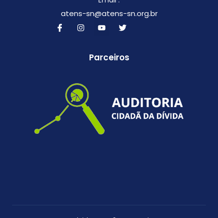
Email :
atens-sn@atens-sn.org.br
Parceiros